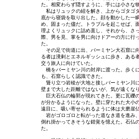
た。相変わらず隠すように、手には小さな
私はリュックの紐を解き、上からゴタゴタ
底から寝袋を取り出した。顔を動かした一
め、固まった儘だ。トラブルを起こせば、
理よくリュックに詰め直し、それから、さ
際、男を見、掌を男に向けドアーの方に行
た。
その足で街道に出、バーミヤン大石窟に向
る者は溌剌とエネルギッシュに歩き、ある
交う旅人に向けていた。
橋をバーミヤン川の対岸に渡った。歩くに
も、石窟らしく認識できた。
聳り立つ岩稜が大地と接しバーミヤン川に
壁まで大した距離ではないが、気が遠くな
巨大石仏の輪郭が現れてきた。更に瓦礫の
が分かるようになった。壁に穿たれた大小
遠目に、吸い寄せられるように体は大磨崖
岩がゴロゴロと転がった道なき道を進み、
倒れ掛かってきそうな錯覚を憶えた。石仏
た。