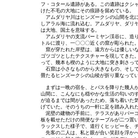
フ・コタール遺跡がある。この遺跡はクシ
けた不毛の大地にその痕跡を留めている。
アムダリヤ川はヒンズークシの山間を北に
しアラル海に流れ込む。アムダリヤ、ダリ
は大地、国土を意味する。
アムダリヤの支流バーミヤン渓谷に、造り
トルに渡り、一〇〇〇近くの窟が彫られた
窟が穿たれた岸壁は、遠方からは優しいな
ゴツゴツとしたテクスチャーを現してきた
って、幾本も楔のように大地に突き刺さっ
石窟は小さなものから大きなもの、そして
畳たるヒンズークシの山稜が折り重なって
まずは一晩の宿を、とバスを降りた幾人か
山間に、こんなにも穏やかな生活の匂いの
が迫るまでは間があったため、落ち着いた
げていた。そのうちの一軒に足を踏み入れ
泥壁の建物の手前に、テラスがありパーゴ
板を載せただけの簡便なテーブルが二つ置
ラックスした様子で、道行くヒッピーを、
先客の二人は、私と眼が合い笑顔を浮かべ