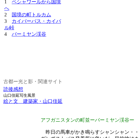
1
ペシャワールから国境
へ
2
国境の町トルカム
3
カイバーパス・カイバ
ル峠
4
バーミヤン渓谷
古都ー光と影・関連サイト
読後感想
山口佳延写生風景
絵と文 建築家・山口佳延
アフガニスタンの町並ーバーミヤン渓谷ー
昨日の馬車がかき鳴らす
シャンシャン・