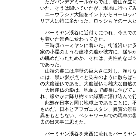
ただバンデアミールからでは、岩山が立ち
いた。そうは聞いていたが、現地に行って
ユーウラシア大陸をインドからヨーロッパ
リア人は特に多かった。ロッシもその一人
バーミヤン渓谷に近付くにつれ、今までの
ち着いた景色に変わってきた。
三時頃バーミヤンに着いた。街道沿いに安
家の小屋のような建物の遙か彼方に、緩や
の眺めだったためか、それは、男性的なゴ
であった。
山端の麓には岸壁の巨大さに対し、頼りな
には、黒い影が点々と染みのように散らば
の大磨崖仏である。大磨崖仏も雄大な自然
大磨崖仏の影は、地面まで縦長に伸びてい
れ、緩やかに降り樹々の緑葉に溶け込んで
此処が日本と同じ地球上であることに、不
ものだ。日本とアフガニスタン、異質の景
異をもともない、ペシャワールでの馬車の
去の出来事に思えた。
バーミヤン渓谷を東西に流れるバーミヤン