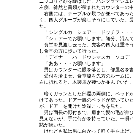
ニッコリと顔を綻ばした。バングラデシュ
左側、雑然と書類が積まれたカウンターの
右側には、テーブルが幾つか並べてあった
く、四人グループが楽しそうにしていた。
た。
「シングルカ シェアー ドッチヲ・・
「シェアーでお願いします。随分、混んで
食堂を見渡し云った。先客の四人は重そう
し食堂の方に歩いて行った。
「デイナー ハ ドウシマスカ ソコデ 
「ああ・・・お願いします」
男はカウンターに眼を落とし、部屋名を書
受付を済ませ、食堂脇を先方のルームに、
右に折れると、木製扉が幾つか並んでいた
暗くガランとした部屋の両側に、ベッドが
けてあった。ドアー脇のベッドが空いてい
が、ドアーを開けた途端こっちを見た。
男は面長の顔付きで、肩まで髪の毛が伸び
見えないが、手に何かを持っていた。一瞬
黙が続いた。
けれども私は男に向かって軽く手を上げ、