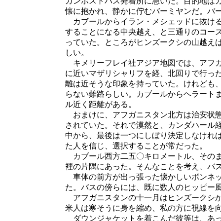
ガンポストバス発着所に急いだ。目的地は
懐に抱かれ、静かに佇むバーミヤンだ。バ
カブールからイラン・メシェッドに抜ける
することになる中央越え、と三通りのコー
っていた。ところがヒンズークシの山越え
しい。
キメリーフレイ社アジア地図では、アフガ
に近いマザリシャリフを経、北回りで行っ
離は近そうな印象を持っていた。けれども
らない難路らしい。カブールからヘラート
ル近く距離がある。
おまけに、アフガニスタン北方は治安状態
されていた。それで漠然と、カンダハール
中から、最後は一つにしぼり決定しなけれ
た人を信じ、選択することが常だった。
カブール西方二五〇キロメートル、そのま
裡の片隅にあった。そんなことを考え、バ
車体の前方が出っ張った懐かしいボンネッ
た。バスの傍らには、既に数人のヒッピー
アフガニスタンの十一月はヒンズークシか
米人は寒そうに身を縮め、私の方に視線を
ダウンジャケットを着こんだ彼等は、あっ