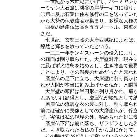
一世紀から六世紀にかけて、バーミヤンが
ーミヤン大石窟は渓谷の岸壁一キロに渡り
〇窟に及ぶ石窟に住み修行の日を送ってい
から大勢の仏教信者が集まり、多様な人種
西壁の磨崖仏は高さ五五メートル、東壁の
さだ。
七世紀、玄奘三蔵の大唐西域紀によれば、
燦然と輝きを放っていたという。
一二二一年チンギスハーンの侵入により、
の顔面は削り取られた。大岸壁対岸、現在
に及ばず犬猫鳥を始めとし、生き物全て殺
ことにより、その報復のためだったと云わ
磨崖仏の足下に立ち、大岸壁に刳り貫かれ
れが人間が本当に刻み上げた石仏か、と瞬
大岸壁の頭部は半円形に刳り貫かれ、肩か
ムあるいは額縁とし、磨崖仏が峻拒として
磨崖仏の流麗な衣の襞に対し、削り取られ
前には確かに実像としての大磨崖仏が、佇
ず、実像は私の視界の外、秘められた処に
磨崖仏下部は崩れ落ち、ザラザラとした岩
だ。もぎ取られた石仏の手から足にかけて
その時は穴がどうして空いているのかは、