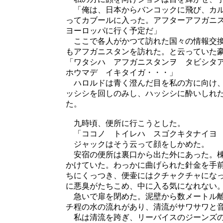
「俺は、日本からバンコックに飛び、カル
ってカブールに入った。アフターアフガニ
ヨーロッパに行く予定だ」
ここで各人がかつて訪れた国々の情報交換
もアフガニスタンを訪れた。と云
「ワタシハ アフガニスタンヲ タビシタ
ホウマデ イキタイガ・・・」
ハロルドは青く澄んだ目を私の方に向け、
ッシシを回しのみし、ハッシシに酔いしれ
た。
九時頃、便所に行こうとした。
「ココノ トイレハ スゴクキタナイヨ 
ジャックはそう云って顔をしかめた。
安宿の便所は裏口から出た外にあった。棟
かけていた。わっかに曲げられた針金を手
ちにくっつき、便壷にはクチャクチャにな
に悪臭がたちこめ、中に入る気になれない
急いで扉を閉めた。泥壁から数メートル離
チ程の水の流れがあり、清流がサワサワと
私は清流を跨ぎ、リーバイスのジーンズの