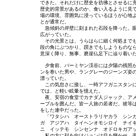
できた。それだけに歴史を彷彿とさせるに
歴史的背景があるのか、食い入るように見
場の環境、雰囲気に浸っているほうが心地
とが通常だ。
急傾斜の岸壁に刻まれた石段を降った。眼
広がっていた。
その光景とは、うらはらに細く何処までも
段の角にぶつかり、躓きでもしようものな
意深く降り、無事、磨崖仏足下に辿り着い
夕食前、バーミヤン渓谷には夕陽の残照が
ンを巻いた男や、ラングレーのジーンズ姿
漂っていた。
この気怠さに接し、一時アフガニスタンに
では、と軽い眩暈を憶えた。
夜、安宿の食堂でカナダ人ジャック、アメ
ーブルを囲んだ。皆一人旅の若者だ。彼等
をした連中だった。
「ワタシハ オーストラリヤカラ シンガ
ガ アジアハ タイヘンオモシロイ チイ
ニ イッテモ シンセンナ オドロキガア
私の方に顔を向けジョンは目を輝かせ、手