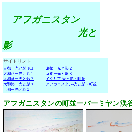
アフガニスタン
光と
影
サイトリスト
古都ー光と影 TOP
京都ー光と影２
大和路ー光と影１
京都ー光と影３
大和路ー光と影２
イタリア-光と影・町並
大和路ー光と影３
アフガニスタン-光と影・町並
京都ー光と影１
アフガニスタンの町並ーバーミヤン渓