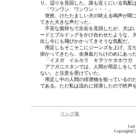
り、辺りを見回した。誰も近くにいる気配
「ワンワン ワンワン・・・」
突然、けたたましい犬の吠える鳴声が聞こ
てきた大きな声だった。
不安な面持ちで左右を見回したが、犬はい
ードとブルドッグをかけ合わせたような、
出し今にも飛びかかってきそうな気配だ。
用足しもそこそこにジーンズを上げ、立ち
掛かってきたら、全身血だらけのめにあっ
「イヌガ イルカラ キヲツケタホウガ
アフガニスタンでは、人間が用足しをして
ない。と注意を受けていた。
用足し中の人間の排泄物を狙っているのだ
である。ただ私は流れに排泄したので吠声
リンク集
Last
Copyright(C) 