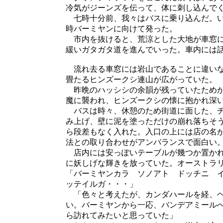
冷気がジーンズを伝って、体に刺し込んで
七時十分前、我々はバスに乗り込んだ。い
時バーミヤンに向けて発った。
市内を抜けると、荒涼とした大地が車窓に
緩いガタガタ道を進んでいった。車内には
流れ去る車窓には岩山であることに違いな
畳たるヒンズークシ連山が広がっていた。
昨晩のハッシシの余韻が残っていたためか
魔に襲われ、ヒンズークシの懐に抱かれ深
バスは時々、休憩のため街道に面した、チ
み上げ、壁に泥を塗っただけの崩れ落ちそ
ら段差もなく入れた。入口の上には店の名
法との取り合わせがアンバランスで面白い
店内には安っぽいテーブルが幾つか置かれ
に妖しげな輝きを放っていた。オーストラ
「バーミヤンカラ ソノアト ドッチニ 
ッテイルガ・・・」
「色々と考えたが、カンダハールを経、ヘ
い。バーミヤンから一応、バンデアミール
ら訪れてみたいと思っていた」