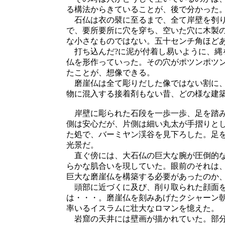
る構法からきていることが、後で分かった
石仏は衣の襞に至るまで、全て岸壁を刳り
で、要所要所に穴を穿ち、空いた穴に木製
な小さなものではない。五十センチ角ほど
打ち込んだ?に泥が付着し易いように、縄
仏を形作っていった。その穴がポツンポツ
たことが、想像できる。
磨崖仏は全て彫りだした像ではない割に
物に混入する接着剤もない昔、どの様な建
岸壁に彫られた石段を一歩一歩、足を踏み
側は安心だが、片側は細い丸太が手摺りと
た処で、バーミヤン渓谷を見下ろした。足
光景だ。
直ぐ傍には、大石仏の巨大な腕が圧倒的な
らかな肌合いを現していた。眼前のそれは
巨大な磨崖仏を構築する必要があったのか
頭部に近づくに及び、削り取られた顔面を
は・・・。磨崖仏を刻みあげたクシャーン
率いるイスラムに壮大なロマンを憶えた。
岩窟の天井には壁画が描かれていた。部分